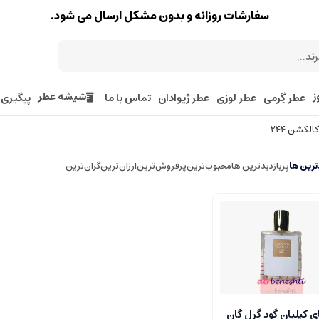
سفارشات روزانه و بدون مشکل ارسال می شود.
ز
شیشه عطر
عطر گِرمی
عطر لوزی
عطر ژیوادان
تماس با ما
پیگیری
لکشن 244
رین ها
پربازدیدترین ها
محبوب‌‌ترین
پرفروش‌ترین
ارزان‌ترین
گران‌ترین
ی کیلیان گود گرل گان