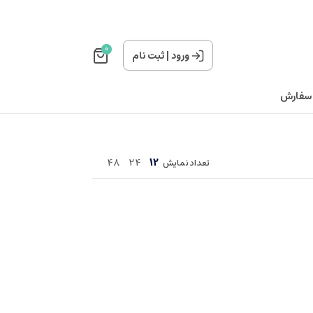
0
ورود
|
ثبت نام
 سفارش
48
24
12
تعداد نمایش