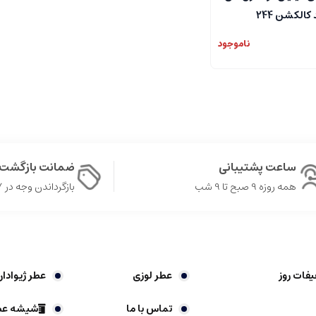
 کالکشن 244
ناموجود
ساعت پشتیبانی
ضمانت بازگشت 
همه روزه 9 صبح تا 9 شب
بازگرداندن وجه در ۷ روز
یفات روز
عطر لوزی
عطر ژیوادا
تماس با ما
شیشه عط