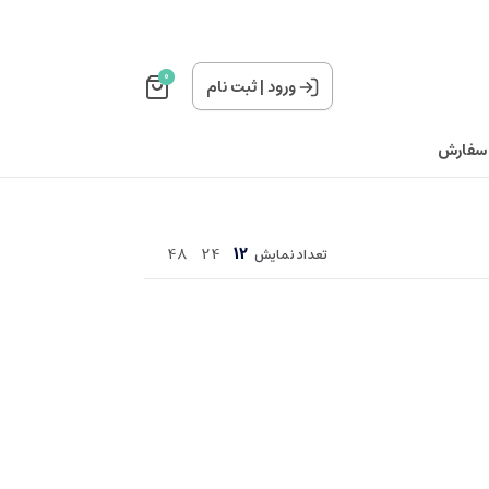
0
ورود
|
ثبت نام
 سفارش
48
24
12
تعداد نمایش