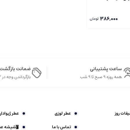
386,000
تومان
ساعت پشتیبانی
ضمانت بازگشت 
همه روزه 9 صبح تا 9 شب
بازگرداندن وجه در ۷ روز
یفات روز
عطر لوزی
عطر ژیوادا
تماس با ما
شیشه عط