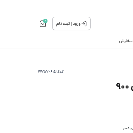
0
ورود
|
ثبت نام
 سفارش
کدکالا:
9
ری عطر