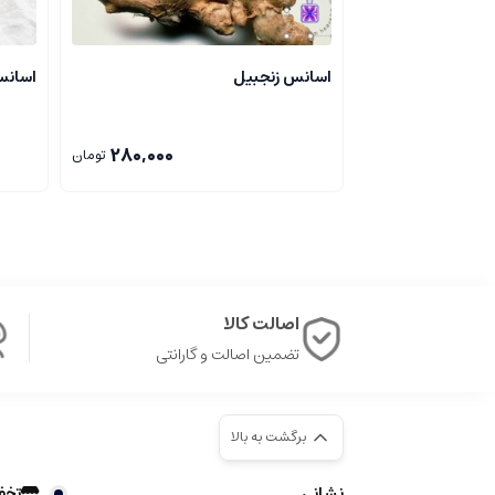
اسانس زنجبیل
اسانس
280,000
تومان
آرامیس 900 می تو
برزیلی، ترنج و لیمو هستند. رایحه میانی رز، میخک، گل ش
واضح و شفاف است. با توجه به اینکه به تازگی یک گوه 
اصالت کالا
تضمین اصالت و گارانتی
خشک کردن دریافت نمی کنم. هر گونه تفاوت درک شده مم
عطر خیره کننده است - یک شیپر پیچیده با گل رز با ز
برگشت به بالا
نشانی
تخف