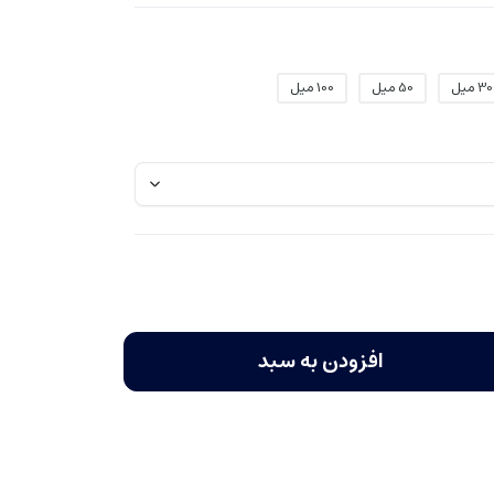
30 میل
50 میل
100 میل
افزودن به سبد