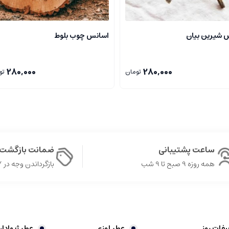
 شیرین بیان
اسانس چوب بلوط
280,000
280,000
تومان
تو
انید از رایحه آرامیس 900 این عطر مردانه زنانه لذت برده و آن را در فصول سرد استفاده کنید. سازنده
معدانی، زنبق دره، یاس و ریشه زنبق است. نت‌های پایه عبارتند از: خزه بلوط، نعنا
خوب برای آزمایش اولین فرمول در برابر جدیدترین فرمول ایجاد کرده‌ام، و کس
ساعت پشتیبانی
ضمانت بازگشت 
Oakmoss IFRA بسیار برتر هستند، می‌خواهم بگویم که نسخه Gentleman's Collection وا
همه روزه 9 صبح تا 9 شب
بازگرداندن وجه در ۷ روز
کن است بیشتر به سن بطری قدیمی تر در برابر تازگی بطری جدیدتر باشد. دیگ
مزمه حیوانی مهار شده که به آن احساس خوشبویی وینتیج می دهد. لطیف‌تر و ظر
دسته گل اضافه شده است، از آن شیپری مردانه رز عالی، Antaeus، که می‌تواند در نت‌های حیوانی‌اش بسیار
یفات روز
عطر لوزی
عطر ژیوادا