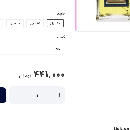
حجم
10 میل
15 میل
20 میل
کیفیت
441,000
تومان
زخوردها