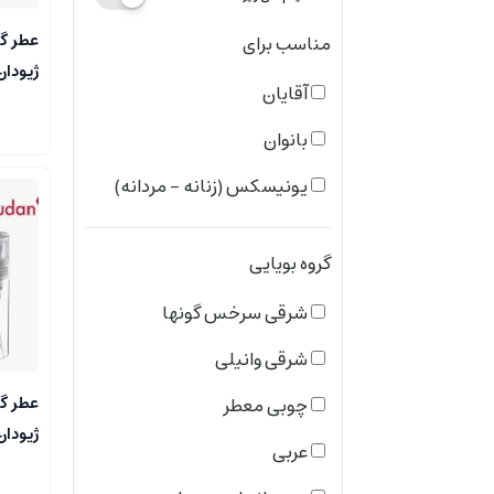
عطر گر
مناسب برای
ژیودان
آقایان
بانوان
یونیسکس (زنانه - مردانه)
گروه بویایی
شرقی سرخس گونها
شرقی وانیلی
عطر گرم
چوبی معطر
ژیودان
عربی