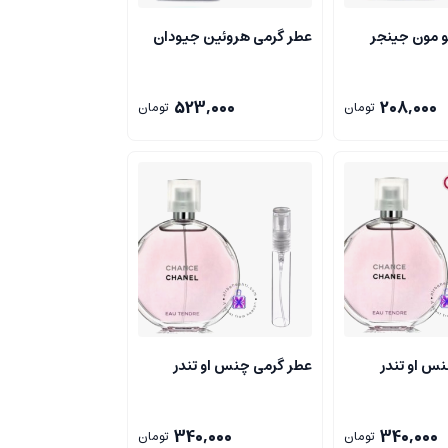
و مون جینجر
عطر گرمی هروئین جیودان
523,000
208,000
تومان
تومان
س او تندر
عطر گرمی چنس او تندر
340,000
340,000
تومان
تومان