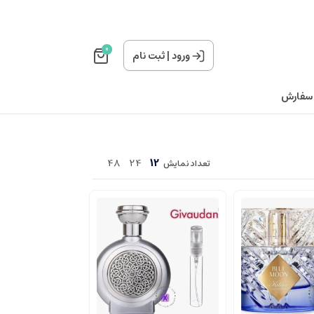
0
ورود
|
ثبت نام
 سفارش
48
24
12
تعداد نمایش