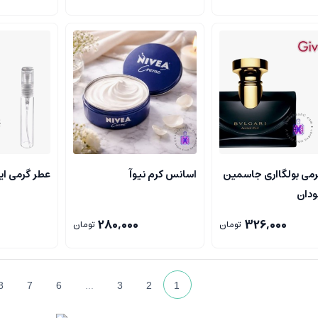
رمی بولگااری جاسمین
اسانس کرم نیوآ
عطر گرمی ای
یودان
280,000
326,000
تومان
تومان
8
7
6
...
3
2
1