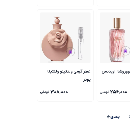
ووروشه اویدنس
عطر گرمی ولنتینو ولنتینا
پودر
308,000
256,000
تومان
تومان