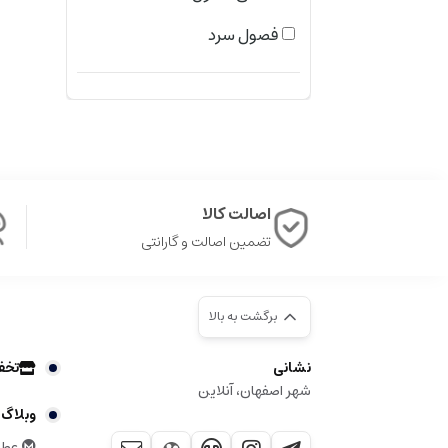
چوبی عودی
فصول سرد
شرقی فوژه
چایپر میوه ای
میوه ای معطر
گلی چوبی مُشکی
اصالت کالا
گلی میوه ای
تضمین اصالت و گارانتی
گلی مرکباتی
برگشت به بالا
میوه ای مدیترانه ای
چوبی مشکی
نشانی
تخف
شهر اصفهان، آنلاین
گل های دریایی
وبلاگ
عطر 