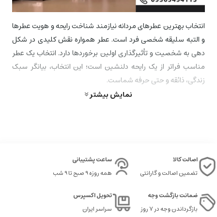
انتخاب بهترین عطرهای مردانه نیازمند شناخت رایحه و هویت عطرها
و التبه سلیقه شخصی فرد است. عطر همواره نقش کلیدی در شکل
دهی به شخصیت و تأثیرگذاری اولین برخوردها دارد. انتخاب یک عطر
مناسب فراتر از یک رایحه دلنشین است؛ این انتخاب، بیانگر سبک
زندگی، ذائقه و حتی حرفه شماست.
نمایش بیشتر
در دنیای متنوع عطرهای مردانه، تنوع رایحه ها، برندها و ویژگی ها می
تواند تجربه ای منحصر به فرد برای هر فرد ایجاد کند. از عطرهای خنک
و مرکباتی مناسب روزهای تابستانی گرفته تا عطرهای گرم و چوبی که
در شب های زمستانی حس قدرت و اعتماد به نفس را منتقل می
کنند و هر رایحه داستانی متفاوت دارد.
اصالت کالا
ساعت پشتیبانی
تضمین اصالت و گارانتی
همه روزه 9 صبح تا 9 شب
این صفحه، راهنمای جامع شما برای کشف بهترین
عطر گرمی
مردانه،
بر اساس نوع، برند، رایحه و موقعیت استفاده است تا انتخابی
ضمانت بازگشت وجه
تحویل اکسپرس
هوشمندانه و مطابق با شخصیتتان داشته باشید.
بازگرداندن وجه در ۷ روز
سراسر ایران