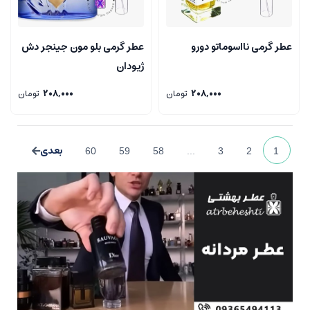
عطر گرمی نااسوماتو دورو
عطر گرمی بلو مون جینجر دش
ژیودان
208,000
تومان
208,000
تومان
60
59
58
...
3
2
1