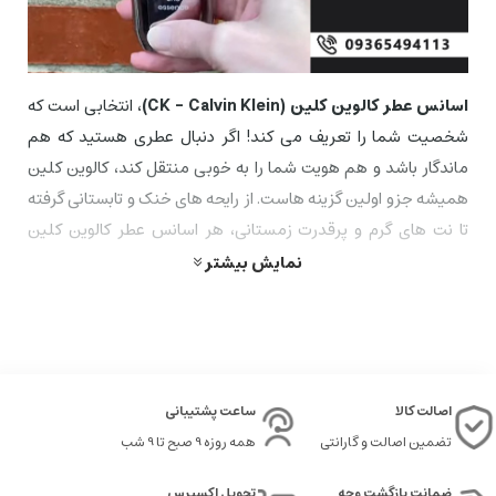
اسانس عطر کالوین کلین (CK - Calvin Klein)
، انتخابی است که
شخصیت شما را تعریف می کند! اگر دنبال عطری هستید که هم
ماندگار باشد و هم هویت شما را به خوبی منتقل کند، کالوین کلین
همیشه جزو اولین گزینه هاست. از رایحه های خنک و تابستانی گرفته
تا نت های گرم و پرقدرت زمستانی، هر اسانس عطر کالوین کلین
داستانی متفاوت برای شما دارد. در این صفحه، با انواع رایحه ها،
نمایش بیشتر
ترکیبات و نکات طلایی انتخاب و نگهداری این عطرهای محبوب آشنا
خواهید شد تا بهترین انتخاب را از بین رایحه های این برند به صورت
اسانس عطر گرمی
داشته باشید.
معرفی اسانس عطر کلوین کلین
اصالت کالا
ساعت پشتیبانی
تضمین اصالت و گارانتی
همه روزه 9 صبح تا 9 شب
اسانس عطر کالوین کلین از برندهای معروف و محبوب جهانی است
که با ترکیب نت های منحصر به فرد، رایحه ای مدرن و جذاب ارائه می
ضمانت بازگشت وجه
تحویل اکسپرس