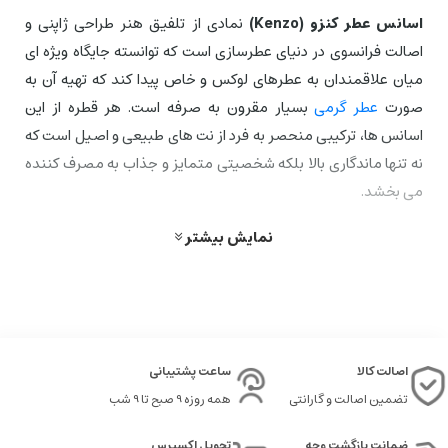
اسانس عطر کنزو (Kenzo)
نمادی از تلفیق هنر طراحی ژاپنی و
اصالت فرانسوی در دنیای عطرسازی است که توانسته جایگاه ویژه ای
میان علاقمندان به عطرهای لوکس و خاص پیدا کند که تهیه آن به
صورت
عطر گرمی
بسیار مقرون به صرفه است. هر قطره از این
اسانس ها، ترکیبی منحصر به فرد از نت های طبیعی و اصیل است که
نه تنها ماندگاری بالا بلکه شخصیتی متمایز و جذاب به مصرف کننده
می بخشد.
با پیشرفت های مستمر در طراحی رایحه و بسته بندی های هنری،
نمایش بیشتر
اسانس عطر کنزو توانسته پاسخگوی سلایق مختلف باشد؛ از رایحه
های ملایم و گل فام گرفته تا ترکیبات چوبی و شرقی پیچیده. در ادامه،
به بررسی قیمت، نحوه خرید و معرفی بهترین و پرطرفدارترین رایحه
های این برند معتبر خواهیم پرداخت.
اصالت کالا
ساعت پشتیبانی
معرفی برند کنزو (Kenzo)
تضمین اصالت و گارانتی
همه روزه 9 صبح تا 9 شب
برند کنزو (Kenzo) در سال 1970 توسط طراح ژاپنی، کنزو تاکادا، در
ضمانت بازگشت وجه
تحویل اکسپرس