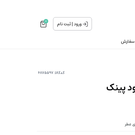
0
ورود
|
ثبت نام
 سفارش
کدکالا:
ود پینک
ری عطر