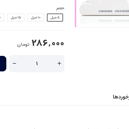
حجم
5 میل
10 میل
15 میل
20
286,000
تومان
زخوردها