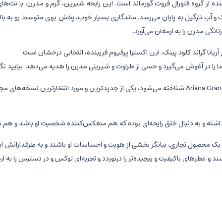
 (2023)، اکسترا پرفیومی فریبنده از گروه فلورال فروت گورماند است. این رایحه شیرین، گرم و م
 و آب نارگیل به پایان می‌رسد. ماندگاری بسیار خوب، پخش بوی متوسط رو به بالا
گی مدرن را به ارمغان می‌آورد.
ریانا گراند کلود پینک، این اکسترا پرفیوم فریبنده، انتخابی درخشان است.
ا را در آغوش می‌گیرد و حسی از طراوت و شیرینی مدرن را هدیه می‌دهد. بیایید نگ
عطر آریانا گراند کلود پینک، که با نام کامل Ariana Grande Cloud Pink شناخته می‌شود، یکی از جدیدترین
اشته و به دنبال خلق رایحه‌ای بوده که هم منعکس‌کننده شخصیت او باشد و هم با م
 یک محصول تجاری، بیانگر بخشی از هویت و احساسات او باشند و به طرفدارانش این ا
 عطرهای باکیفیت و پیچیده‌تر را درنوردد و تجربه‌ای لوکس و در دسترس را به ارم
 اکسترا پرفیوم، نویدبخش کیفیتی بالا در ماندگاری و پخش بو است که آن را از بس
طر آریانا گراند کلو پینک
های شیرین، میوه‌ای و گورماند است که با ظرافتی خاص در کنار هم قرار گرفته‌اند تا