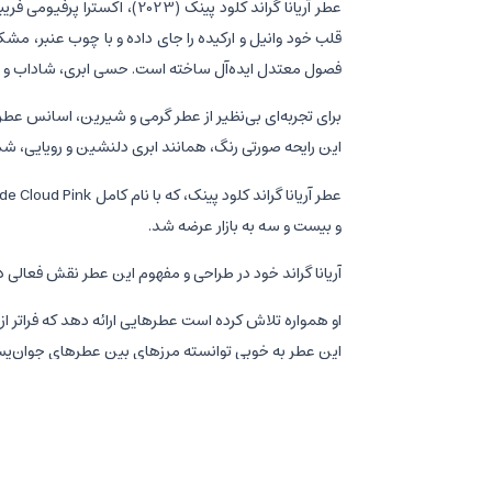
عطر آریانا گراند کلود پینک
قلب خود وانیل و ارکیده را جای داده و با چوب عنبر، مشک
فصول معتدل ایده‌آل ساخته است. حسی ابری، شاداب و زنان
برای تجربه‌ای بی‌نظیر از عطر گرمی و شیرین، اسانس عطر آ
این رایحه صورتی رنگ، همانند ابری دلنشین و رویایی، شم
و بیست و سه به بازار عرضه شد.
آریانا گراند خود در طراحی و مفهوم این عطر نقش فعالی د
او همواره تلاش کرده است عطرهایی ارائه دهد که فراتر از
این عطر به خوبی توانسته مرزهای بین عطرهای جوان‌پسند و
از نظر ماهیت، کلود پینک به عنوان یک اسانس عطر با غلظت
بررسی کامل و تخصصی رایحه و نت های اسانس ع
رایحه عطر آریانا گراند کلود پینک، سمفونی دلنشینی از نت‌