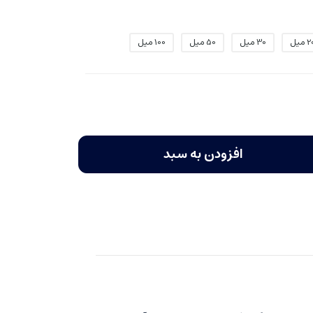
 میل
30 میل
50 میل
100 میل
افزودن به سبد