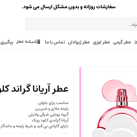
سفارشات روزانه و بدون مشکل ارسال می شود.
ز
شیشه عطر
عطر گِرمی
عطر لوزی
عطر ژیوادان
تماس با ما
پیگیری
عطر آریانا گراند کل
مناسب برای بانوان
رایحه ملای و شیرین
گروه بویایی شرقی وانیلی
آریانا گراندی کلود پینک
دارای گارانتی بی قید و شرط رایحه و ماندگا