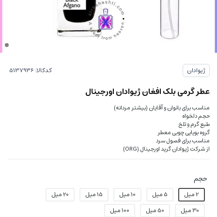
کدکالا:
ژیوادان
عطر گرمی بلک افغان ژیوادان اورجینال
مناسب برای بانوان و آقایان (بیشتر مردانه)
حجم دلخواه
طبع گرم و تلخ
گروه بویایی چوبی معطر
مناسب برای فصول سرد
از شرکت ژیوادان گرید اورجینال (ORG)
حجم
2 میل
5 میل
10 میل
15 میل
20 میل
30 میل
50 میل
100 میل