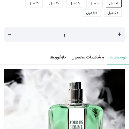
5 میل
10 میل
15 میل
20 میل
30 میل
50 میل
100 میل
توضیحات
مشخصات محصول
بازخوردها