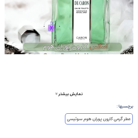
بررسی تخصصی پورانهوم جیودان
عطری که به نام عطر شاه معروف است، رایحه ای تمیزی و سبز و معطر دارد که حسی
جذاب از ماندگاری و ادویه ای و چوبی را به خوبی منتقل می کند. ژیودان با اسانس
نمایش بیشتر
پوران هوم خود ترکیبی شگفت انگیزی را از خود نشان داده است که به خوبی توانسته از
برچسبها :
عملکرد رایحه اورجینال ادکلن پوران هوم قدرتمند تر است. عطر کارون پوران هوم با
رایحه ملایم و تلخ که برای آقایان طراحی شده است بسیار مورد استقبال قرار گرفته
عطر گرمی کارون پوران هوم سوئیسی
است. سازنده این عطر Ernest Daltroff است. نت های اولیه اسطوخودوس، رزماری،
ترنج و لیمو هستند. رایحه میانی عطر گرمی کارون پور هوم مریم گلی، شمعدانی،
گشنیز، سدر، چوب رز برزیلی، هلیوتروپ و رز است. نت های پایه عبارتند از وانیل،