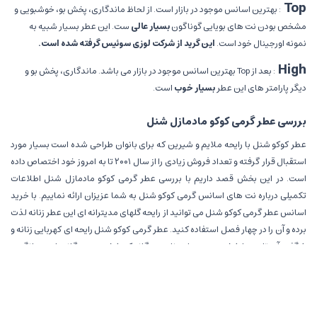
Top
:
بهترین اسانس موجود در بازار است. از لحاظ ماندگاری، پخش بو، خوشبویی و
مشخص بودن نت های بویایی گوناگون
بسیار عالی
ست. این عطر بسیار شبیه به
نمونه اورجینال خود است
.
این گرید از شرکت لوزی سوئیس گرفته شده است.
High
:
بعد از
Top
بهترین اسانس موجود در بازار می باشد. ماندگاری، پخش بو و
دیگر پارامتر های این عطر
بسیار
خوب
است
.
بررسی عطر گرمی کوکو مادمازل شنل
عطر کوکو شنل با رایحه ملایم و شیرین که برای بانوان طراحی شده است بسیار مورد
استقبال قرار گرفته و تعداد فروش زیادی را از سال ۲۰۰۱ تا به امروز خود اختصاص داده
است. در این بخش قصد داریم با بررسی عطر گرمی کوکو مادمازل شنل اطلاعات
تکمیلی درباره نت های اسانس گرمی کوکو شنل به شما عزیزان ارائه نماییم. با خرید
اسانس عطر گرمی کوکو شنل می توانید از رایحه گلهای مدیترانه ای این عطر زنانه لذت
برده و آن را در چهار فصل استفاده کنید. عطر گرمی کوکو شنل رایحه ای کهربایی زنانه و
شگفت آور تازه و با شخصیتی متمایز. نامی دوگانه که شخصیتی دوگانه را برمی انگیزد.
زنی شیطون و تحریک آمیز، مستقل و دوست داشتنی، که آزادانه خود را دوباره اختراع
می کند. با بررسی عطر گرمی کوکو مادمازل شنل متوجه جذابیت این عطر زنانه
خواهید شد، این عطر توسط متخصص ترین عطر سازان این حوزه تولید شده است.