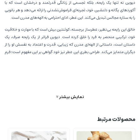
دیوین نه تنها یک رایحه، بلکه تجسمی از زنانگی قدرتمند و درخشان است که با
آکورد‌های یگانه و دلنشین خود، تجربه‌ای فراموش‌نشدنی را ارائه می‌دهد و هر بانویی
را به ستاره مجالس تبدیل می‌کند. این عطر، ادای احترامی به الهه‌های مدرن است.
خالق این رایحه بی‌نظیر، عطرساز برجسته، کوئنتین بیش است که با مهارت و خلاقیت
خود، ترکیبی منحصر به فرد را خلق کرده است. دیوین فراتر از یک رایحه صرف، یک
داستان است، داستانی از الهه‌ای مدرن که زیبایی، قدرت و اعتماد به نفسش او را از
دیگران متمایز می‌کند. طراحی بطری این عطر نیز خود گواهی بر این مفهوم است؛ فرم
نمادین نیم‌تنه زنانه گوتیه، اما این بار با پوششی طلایی و درخشان که تداعی‌گر نوری
الهی و شکوه جاودانه است. این بطری درخشان، به تنهایی یک قطعه هنری محسوب
می‌شود و به خوبی پیام عطر را منتقل می‌کند: درخششی از درون. ژان پل گوتیه دیوین
نه تنها برای بانوانی طراحی شده که به دنبال عطری جذاب و گیرا هستند، بلکه برای
کسانی است که می‌خواهند حضورشان را با صلابت و زنانگی تمام به نمایش بگذارند.
نمایش بیشتر
این عطر توازن بی‌نظیری از عناصر مختلف را در خود جای داده است؛ از شیرینی دلپذیر
و اغواگر تا طراوت دریایی و گل‌های سفید باشکوه. این تنوع در نت‌ها، دیوین را به
عطری پیچیده و چندوجهی تبدیل کرده که با هر بار استشمام، جنبه‌ای جدید از خود را
محصولات مرتبط
آشکار می‌سازد. دیوین، دعوتی است به کشف و ستایش زیبایی‌های درونی و بیرونی
زنانه، دعوتی به تجلیل از جسارت و اصالت. این عطر با حضور خود، یادآور می‌شود که هر
زنی می‌تواند الهه‌ای در زندگی خود باشد، مستقل، باشکوه و درخشان.