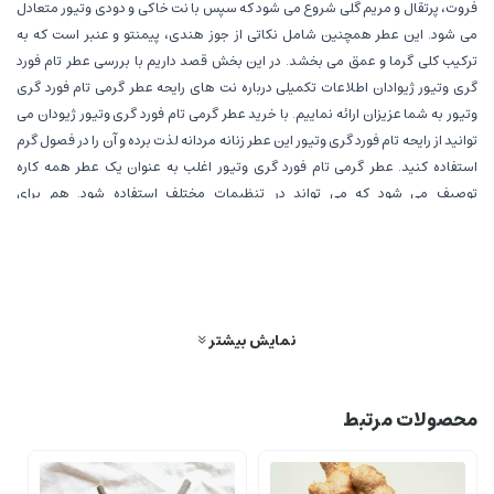
فروت، پرتقال و مریم گلی شروع می شود که سپس با نت خاکی و دودی وتیور متعادل
می شود. این عطر همچنین شامل نکاتی از جوز هندی، پیمنتو و عنبر است که به
ترکیب کلی گرما و عمق می بخشد. در این بخش قصد داریم با بررسی عطر تام فورد
گری وتیور ژیوادان اطلاعات تکمیلی درباره نت های رایحه عطر گرمی تام فورد گری
وتیور به شما عزیزان ارائه نماییم. با خرید عطر گرمی تام فورد گری وتیور ژیودان می
توانید از رایحه تام فورد گری وتیور این عطر زنانه مردانه لذت برده و آن را در فصول گرم
استفاده کنید. عطر گرمی تام فورد گری وتیور اغلب به عنوان یک عطر همه کاره
توصیف می شود که می تواند در تنظیمات مختلف استفاده شود. هم برای
مناسبت‌های رسمی و هم برای مناسبت‌های رسمی مناسب است و آن را به گزینه‌ای
عالی برای لباس‌های روزمره یا رویدادهای خاص تبدیل می‌کند. بسیاری از کاربران از
ماندگاری و سیلاژ گری وتیور قدردانی می کنند، زیرا تمایل دارد چندین ساعت روی
پوست بماند و ردپایی دلپذیر از خود به جای بگذارد. این عطر اغلب به دلیل خصوصیات
ظریف و مردانه اش ستایش می شود و برخی آن را به عنوان یک کلاسیک مدرن در
نمایش بیشتر
دنیای عطرهای مردانه توصیف می کنند.
محصولات مرتبط