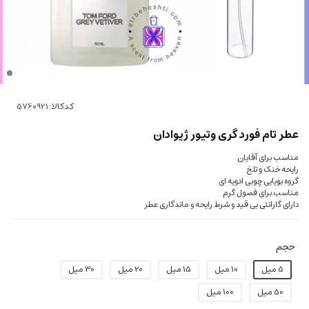
کدکالا:
عطر تام فورد گری وتیور ژیوادان
مناسب برای آقایان
رایحه خنک و تلخ
گروه بویایی چوبی ادویه ای
مناسب برای فصول گرم
دارای گارانتی بی قید و شرط رایحه و ماندگاری عطر
حجم
5 میل
10 میل
15 میل
20 میل
30 میل
50 میل
100 میل