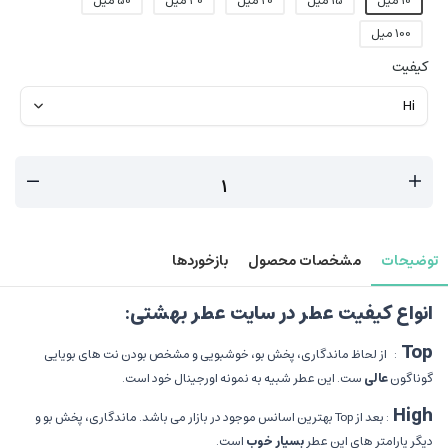
10 میل
15 میل
20 میل
30 میل
50 میل
100 میل
کیفیت
توضیحات
مشخصات محصول
بازخوردها
انواع کیفیت عطر در سایت عطر بهشتی
:
Top
:
از لحاظ ماندگاری، پخش بو، خوشبویی و مشخص بودن نت های بویایی
گوناگون
عالی
ست. این عطر شبیه به نمونه اورجینال خود است
.
High
:
بعد از
Top
بهترین اسانس موجود در بازار می باشد. ماندگاری، پخش بو و
دیگر پارامتر های این عطر
بسیار
خوب
است
.