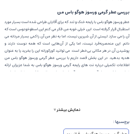
بررسی عطر گرمی ورسوز هوگو باس من
عطر ورسوز هوگو باس با رایحه خنک و تند که برای آقایان طراحی شده است بسیار مورد
استقبال قرار گرفته است. این خیلی خوبه من فکر می کنم این اسطوخودوس است که
آن را می سازد. لیستی از آن شیرین نیست، اما به نظر من آن را کمی بسیار مردانه می
دانم. این منحصربه‌فرد نیست، اما یکی از آن‌هایی است که همه دوست دارند و
پوشیدن آن در هر مکانی بی‌خطر است. می توانید کورکورانه این را بخرید یا به عنوان
هدیه بدهید. در این بخش قصد داریم با بررسی عطر گرمی ورسوز هوگو باس من
اطلاعات تکمیلی درباره نت های رایحه گرمی ورسوز هوگو باس به شما عزیزان ارائه
نماییم. با خرید عطر گرمی ورسوز هوگو باس|معطر سبز|نوستالژی می توانید از رایحه
ورسوز هوگو باس این عطر مردانه لذت برده و آن را در فصول گرم استفاده کنید. عطر
اصلی من در دبیرستان بود، و این من را درست به آن دوران بازمی گرداند! برای من
بسیار نوستالژیک است، بنابراین احتمالاً در اینجا بسیار مغرضانه هستم. این رایحه
فوق العاده تازه و تند است.
نمایش بیشتر
برچسبها :
عطر گرمی ورسوز هوگو باس فرانسوی