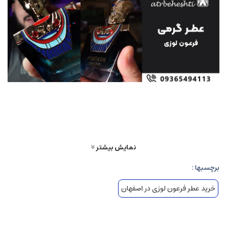
تاریخچه عطر فرعون لوزی
در ادامه تاریخچه عطر فرعون لوزی (Pharaoh Luzi) آمده است. این عطر برگرفته از
عطر فرعون ژیودان است.
نمایش بیشتر
Pharaoh Luzi نسخه ای زیبا از مولکول محبوب Pharaone است که توسط برند Luzi
برچسبها :
Fragrances به اشتراک گذاشته شده، اما هویت بوئی آن ریشه در نوآوری ژیوادان دارد.
Luzi آن را در محصولات خود به گونه ای بازسازی کرده که همچنان رایحه ای طبیعی و
خرید عطر فرعون لوزی در اصفهان
شفاف، با حس میوه ای و گیاهی برجسته داشته باشد.
برند Luzi بیش از 90 سال پیشینه و گذشته تاریخی، تأسیس در سال 1926 توسط
Hermann Luzi در زوریخ و انتقال به نسل دوم (خانواده Altenburger) در 1952 و ایجاد