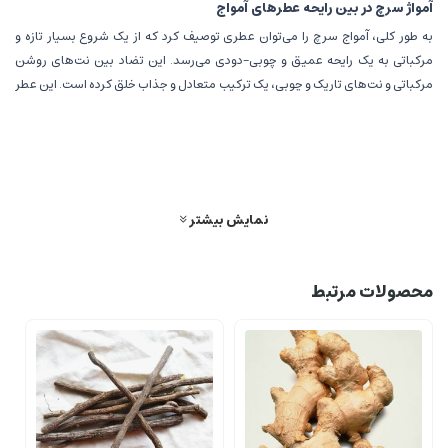
آمواژ سرچ در بین رایحه عطرهای آمواج
به طور کلی، آمواج سرچ را می‌توان عطری توصیف کرد که از یک شروع بسیار تازه و
مرکباتی به یک رایحه عمیق و چوبی-دودی می‌رسد. این تضاد بین نت‌های روشن
مرکباتی و نت‌های تاریک و چوبی، یک ترکیب متعادل و جذاب خلق کرده است. این عطر
بیشتر برای فصول گرم سال مانند بهار و تابستان و برای استفاده روزمره مناسب است.
رایحه عطرهای آمواج طیف بسیار وسیعی دارند، اما به طور کلی ویژگی‌های مشترکی در
بسیاری از آن‌ها دیده می‌شود:
نت کندر و چوب :
کندر نقره‌ای یکی از مواد اصلی و نمادین در عطرسازی سنتی
نمایش بیشتر
عمان است و در بیشتر عطرهای آمواج به کار می‌رود. این ماده بویی دودی،
غلیظ و معنوی به عطر می‌دهد که حس و حال خاصی را تداعی می‌کند.
محصولات مرتبط
نت‌های شرقی و چوبی:
آمواج از نت‌های سنگین و ماندگاری مانند
عود،
مشک، کهربا و چوب صندل
به وفور استفاده می‌کند. این ترکیبات، رایحه‌هایی
گرم و عمیق خلق می‌کنند.
ادویه‌جات و گل‌های معطر:
در کنار نت‌های چوبی، استفاده از ادویه‌جاتی مثل
هل، زعفران و دارچین
و همچنین گل‌های شرقی و محلی مانند
رز و یاس
، به
عطرهای آمواج پیچیدگی و جذابیت بیشتری می‌بخشد.