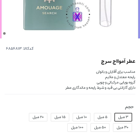
کدکالا:
عطر آموااج سرچ
مناسب برای آقایان و بانوان
رایحه معتدل و ملایم
گروه بویایی مرکباتی و چوبی
دارای گارانتی بی قید و شرط رایحه و ماندگاری عطر
حجم
3 میل
5 میل
10 میل
15 میل
20 میل
30 میل
50 میل
100 میل