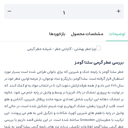
توضیحات
مشخصات محصول
بازخوردها
بررسی عطر گرمی سلنا گومز
عطر سلنا گومز با رایحه خنک و شیرین که برای بانوان طراحی شده است بسیار مورد
استقبال قرار گرفته است. سلنا گومز، بازیگر و نماد نوجوان، از عرضه اولین عطر خود در
سال 2011 خبر داد و از همه طرفدارانش دعوت کرد تا در انتخاب مواد به او کمک کنند. که
در نهایت به پیروزی تمشک در بالا، فریزیا در وسط و وانیل در پایه ختم می شود. علاوه
بر تمشک، دهانه این ترکیب شامل تعدادی میوه مانند پرتقال شیرین، آناناس و هلو
است. قلب از فریزیا بنفش، مشک کیهان و توت شبنم تشکیل شده است، در حالی که
وانیل در پایه با طعم های شیرین کهربا، شکلات و نارگیل غنی به هم می پیوندد. این
ترکیب با عطرسازان Givaudan ساخته شده است. در این بخش قصد داریم با بررسی
عطر گرمی سلنا گومز اطلاعات تکمیلی درباره نت های رایحه گرمی سلنا گومز به شما