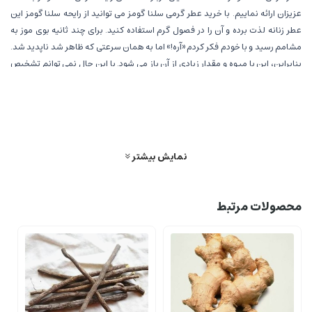
عزیزان ارائه نماییم. با خرید عطر گرمی سلنا گومز می توانید از رایحه سلنا گومز این
عطر زنانه لذت برده و آن را در فصول گرم استفاده کنید. برای چند ثانیه بوی موز به
مشامم رسید و با خودم فکر کردم «آره!» اما به همان سرعتی که ظاهر شد ناپدید شد.
بنابراین، این با میوه و مقدار زیادی از آن باز می شود. با این حال نمی توانم تشخیص
دهم کدام میوه. خوشایند و شیرین است اما خنده دار نیست. یک شیرینی تازه است.
بعد از 10 دقیقه شیرینی از بین می رود و یک نت تقریبا ترش باقی می گذارد. من
معتقدم این توت سیاه است. این تغییر آن را از دوست داشتن به دوست نداشتن برای
من تغییر می دهد. به طور خلاصه، یک نت پودری و گلی نیز از بالای قرنیه میوه عبور
می کند. این یک عطر خفیف آدامس برای من ایجاد کرد. با بررسی عطر گرمی سلنا گومز
نمایش بیشتر
متوجه جذابیت این عطر زنانهخواهید شد، این عطر توسط متخصص ترین عطر سازان
این حوزه تولید شده است.
محصولات مرتبط