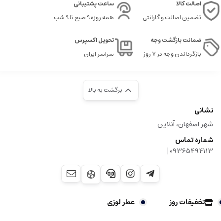
اصالت کالا
ساعت پشتیبانی
تضمین اصالت و گارانتی
همه روزه 9 صبح تا 9 شب
ضمانت بازگشت وجه
تحویل اکسپرس
بازگرداندن وجه در ۷ روز
سراسر ایران
برگشت به بالا
نشانی
شهر اصفهان، آنلاین
شماره تماس
|
09365494113
تخفیفات روز
عطر لوزی