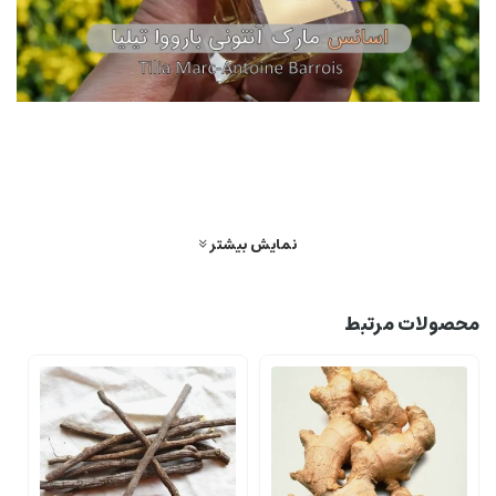
معرفی عطر مارک آنتونی بارووا تیلیا (Marc-Antoine Barrois
Tilia)
مارک آنتونی بارووا تیلیا
عطری نیش، لطیف، مینیمال و شاعرانه است؛ رایحه ای که نه
نمایش بیشتر
به دنبال نمایش قدرت و جسارت، بلکه به دنبال آرامش، نور و لطافت زندگی روزمره
است. این عطر در سال 2022 با امضای Quentin Bisch عرضه شد؛ عطاری که در خلق
رایحه های احساسی و عمیق تخصص ویژه ای دارد.
محصولات مرتبط
عطر گرمی
تیلیا نماینده طلایی ترین لحظه روز است؛ همان جایی که آفتاب نرم، روی
پوست می نشیند و حس آرامش و امنیت ایجاد می کند. برخلاف بسیاری از نسخه های
نیش که پیچیده و سنگین هستند، این عطر شیک اما بی تکلف، آرام اما حضور‌دار و
لطیف اما ماندگار است.
در اولین برخورد با تیلیا، رایحه ای تمیز، صابونی و گلفام حس می شود که به هیچ وجه