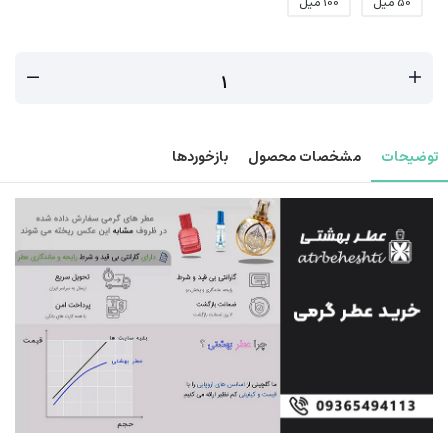
50 میل
100 میل
توضیحات
مشخصات محصول
بازخوردها