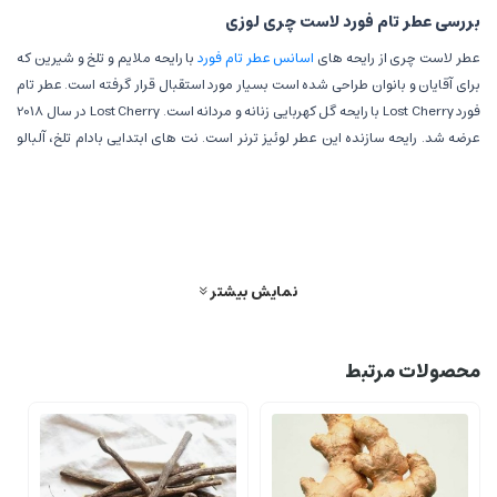
بررسی عطر تام فورد لاست چری لوزی
عطر لاست چری از رایحه های
اسانس عطر تام فورد
با رایحه ملایم و تلخ و شیرین که
برای آقایان و بانوان طراحی شده است بسیار مورد استقبال قرار گرفته است. عطر تام
فورد Lost Cherry با رایحه گل کهربایی زنانه و مردانه است. Lost Cherry در سال 2018
عرضه شد. رایحه سازنده این عطر لوئیز ترنر است. نت های ابتدایی بادام تلخ، آلبالو
سیاه و لیکور آلبالو هستند. نت های میانی آلبالو، آلو، رز ترکی و یاس سامباک هستند.
نت های پایه عبارتند از: دانه تونکا، وانیل، دارچین، بلسان پرو، بنزوئین، چوب صندل،
میخک، سدر، نعناع هندی و وتیور. در این بخش قصد داریم با بررسی عطر تام فورد
لاست چری لوزی اطلاعات تکمیلی درباره نت های رایحه گرمی لاست چری به شما
عزیزان ارائه نماییم.
نمایش بیشتر
محصولات مرتبط