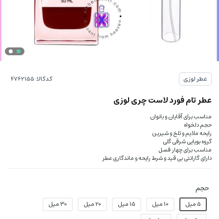
کدکالا:
عطر لوزی
عطر تام فورد لاست چری لوزی
مناسب برای آقایان و بانوان
حجم دلخواه
رایحه ملایم و تلخ و شیرین
گروه بویایی شرقی گلی
مناسب برای چهار فصل
دارای گارانتی بی قید و شرط رایحه و ماندگاری عطر
حجم
5 میل
10 میل
15 میل
20 میل
30 میل