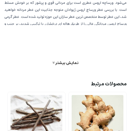
می‌شود. ورساچه اروس عطری است برای مردانی قوی و پرشور که بر خودش مسلط
است. با بررسی عطر ورساچ اروس ژیوادان متوجه جذابیت این عطر مردانه خواهید
شد، این عطر توسط متخصص ترین عطر سازان این حوزه تولید شده است. عطر گرمی
ورساچ اروس مردانگی عالی را از طریق هاله ای درخشان با ترکیبی شدید، پر جنب و
جوش و درخشان از برگ های نعناع تازه، پوست لیموی ایتالیایی و سیب سبز تفسیر
می کند. حسی اعتیادآور که با نت‌های شرقی، جذاب و محصورکننده‌ای مانند دانه‌های
تونکا، عنبر امربوکسان، گل شمعدانی و وانیل ترکیب می‌شود با نشاط نژادی که نمادی
از چوب‌ها است مانند چوب سدر از اطلس و ویرجینیا در حالی که خزه ‌سوز و خزه بلوط
شدت و قدرت را ارائه می‌کنند. رایحه ملایم و شیرین و تند یکی از دلایلی ست که افراد را
نمایش بیشتر
علاقه مند به خرید عطر گرمی ورساچه اروس می کند و تعداد فروش این عطر را بالا
می برد.
محصولات مرتبط