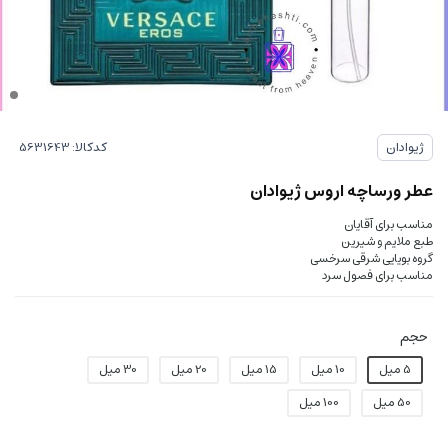
کدکالا:
ژیوادان
عطر ورساچه اروس ژیوادان
مناسب برای آقایان
طبع ملایم و شیرین
گروه بویایی شرقی سرخسی
مناسب برای فصول سرد
حجم
5 میل
10 میل
15 میل
20 میل
30 میل
50 میل
100 میل