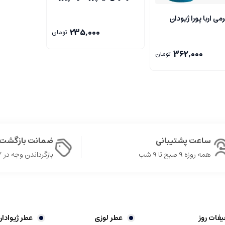
می اربا پورا ژیودان
235,000
تومان
362,000
تومان
ساعت پشتیبانی
ضمانت بازگشت 
همه روزه 9 صبح تا 9 شب
بازگرداندن وجه در ۷ روز
یفات روز
عطر لوزی
عطر ژیوادا