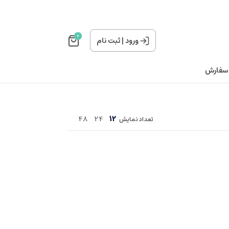
0
ورود
|
ثبت نام
 سفارش
48
24
12
تعداد نمایش