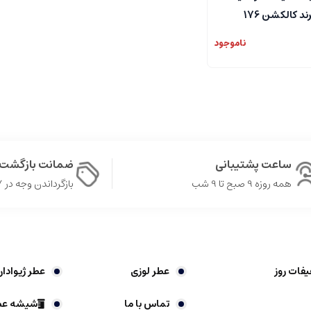
رند کالکشن 176
ناموجود
ساعت پشتیبانی
ضمانت بازگشت 
همه روزه 9 صبح تا 9 شب
بازگرداندن وجه در ۷ روز
یفات روز
عطر لوزی
عطر ژیوادا
تماس با ما
شیشه عط