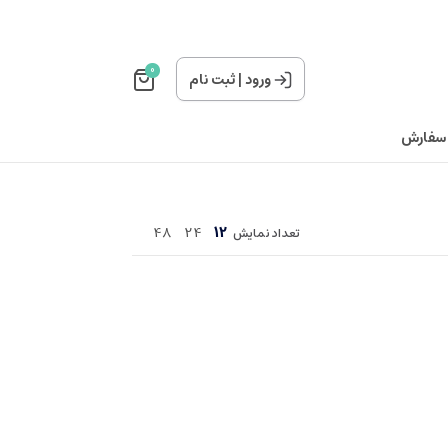
0
ورود
|
ثبت نام
 سفارش
48
24
12
تعداد نمایش