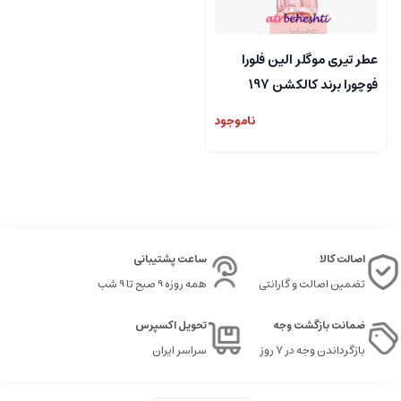
عطر تیری موگلر الین فلورا
فوچورا برند کالکشن 197
ناموجود
اصالت کالا
ساعت پشتیبانی
تضمین اصالت و گارانتی
همه روزه 9 صبح تا 9 شب
ضمانت بازگشت وجه
تحویل اکسپرس
بازگرداندن وجه در ۷ روز
سراسر ایران