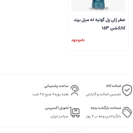
عطر ژان پل گوتیه له میل برند
کالکشن 153
ناموجود
اصالت کالا
ساعت پشتیبانی
تضمین اصالت و گارانتی
همه روزه 9 صبح تا 9 شب
ضمانت بازگشت وجه
تحویل اکسپرس
بازگرداندن وجه در ۷ روز
سراسر ایران