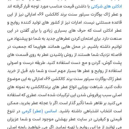
ادکلن های شرکتی
با داشتن قیمت مناسب مورد توجه قرار گرفته اند
و عطر ژاک بوگارت سیلور سنت برند کالکشن 066 اماراتی نیز از این
قاعده مستثنی نیست. امارات نیز از کشور های تولید کننده روایح و
عطر ادکلن است که حرف های بسیاری زیادی را برای گفتن در این
صنعت دارد. برای امتحان کردن عطرهای جدید به شما دو پیشنهاد می
توانیم داشته باشیم. در محل هایی همانند هواپیما که جمعیت در
فاصله نزدیک شما هستند از روش پاشیدن عطر به روی قسمت های
پشت گوش، گردن و مچ دست استفاده کنید. طریقه درست و اصولی
استفاده از روایح و عطر ها بسیار مهم است و شما باید قبل از خرید
عطر ژاک بوگارت سیلور سنت برند کالکشن 066 اماراتی به این موضوع
دقت کنید. شباهت بویایی انواع عطر های برندکالکشن به نمونه های
اصلی سبب پرفروش شدن این ترکیبات شده است. عطری که استفاده
می کنید بر ظاهر شما تأثیر گذار است. اگر با عجله عطر بخرید، ممکن
است انتخاب اشتباهی داشته باشید.
اسانس (عطر) گرمی
در تنوع
قیمتی و کیفیتی در سایت عطر بهشتی موجود است و شما عزیزان
می توانید از ما این روایح را تهیه نمایید. اگر می خواهید رایحه اصلی