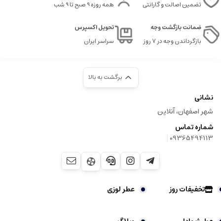
تضمین اصالت و گارانتی
همه روزه 9 صبح تا 9 شب
ضمانت بازگشت وجه
تحویل اکسپرس
بازگرداندن وجه در ۷ روز
سراسر ایران
برگشت به بالا
نشانی
شهر اصفهان، آنلاین
شماره تماس
|
09365494113
تخفیفات روز
عطر لوزی