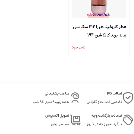
عطر کارولینا هررا 212 سک سی
زنانه برند کالکشن 194
ناموجود
اصالت کالا
ساعت پشتیبانی
تضمین اصالت و گارانتی
همه روزه 9 صبح تا 9 شب
ضمانت بازگشت وجه
تحویل اکسپرس
بازگرداندن وجه در ۷ روز
سراسر ایران